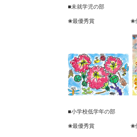
■未就学児の部
❀最優秀賞 ❀優
■小学校低学年の部
❀最優秀賞 ❀優