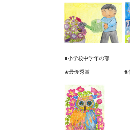
■小学校中学年の部
❀最優秀賞 ❀優