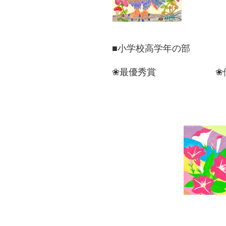
■小学校高学年の部
❀最優秀賞 ❀優