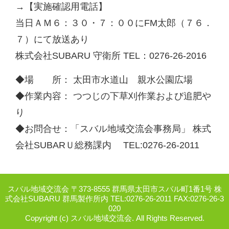
→【実施確認用電話】
当日ＡＭ６：３０・７：００にFM太郎（７６．
７）にて放送あり
株式会社SUBARU 守衛所 TEL：0276-26-2016
◆場 所： 太田市水道山 親水公園広場
◆作業内容： つつじの下草刈作業および追肥や
り
◆お問合せ：「スバル地域交流会事務局」 株式
会社SUBARＵ総務課内 TEL:0276-26-2011
スバル地域交流会 〒373-8555 群馬県太田市スバル町1番1号 株
式会社SUBARU 群馬製作所内 TEL:0276-26-2011 FAX:0276-26-3
020
Copyright (c) スバル地域交流会. All Rights Reserved.