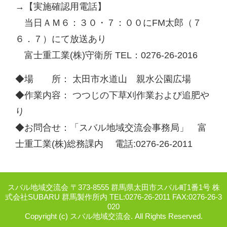
→【実施確認用電話】
当日ＡＭ６：３０・７：００にFM太郎（７
６．７）にて放送あり
富士重工業(株)守衛所 TEL：0276-26-2016
◆場 所： 太田市水道山 親水公園広場
◆作業内容： つつじの下草刈作業および追肥や
り
◆お問合せ：「スバル地域交流会事務局」 富
士重工業(株)総務課内 電話:0276-26-2011
スバル地域交流会 〒373-8555 群馬県太田市スバル町1番1号 株
式会社SUBARU 群馬製作所内 TEL:0276-26-2011 FAX:0276-26-3
020
Copyright (c) スバル地域交流会. All Rights Reserved.