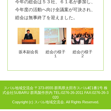
今年の総会は５３社、６１名が参加し、
今年度の活動へ向け全議案が可決され、
総会は無事終了を迎えました。
坂本副会長
総会の様子
総会の様子
１
２
スバル地域交流会 〒373-8555 群馬県太田市スバル町1番1号 株
式会社SUBARU 群馬製作所内 TEL:0276-26-2011 FAX:0276-26-3
020
Copyright (c) スバル地域交流会. All Rights Reserved.