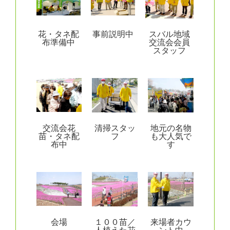
花・タネ配
事前説明中
スバル地域
布準備中
交流会会員
スタッフ
交流会花
清掃スタッ
地元の名物
苗・タネ配
フ
も大人気で
布中
す
会場
１００苗／
来場者カウ