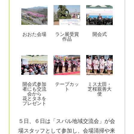
おおた会場
ラン展受賞
開会式
作品
開会式参加
テープカッ
ミス太田・
者にも交流
ト
芝桜親善大
会から
使
花とタネを
プレゼント
５日、６日は「スバル地域交流会」が会
場スタッフとして参加し、会場清掃や来