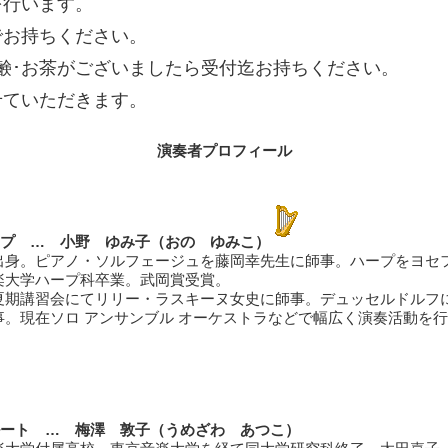
を行います。
でお持ちください。
鹸･お茶がございましたら受付迄お持ちください。
せていただきます。
演奏者プロフィール
プ … 小野 ゆみ子（おの ゆみこ）
出身。ピアノ・ソルフェージュを藤岡幸先生に師事。ハープをヨセ
楽大学ハープ科卒業。武岡賞受賞。
夏期講習会にてリリー・ラスキーヌ女史に師事。デュッセルドルフ
事。現在ソロ アンサンブル オーケストラなどで幅広く演奏活動を
ート … 梅澤 敦子（うめざわ あつこ）