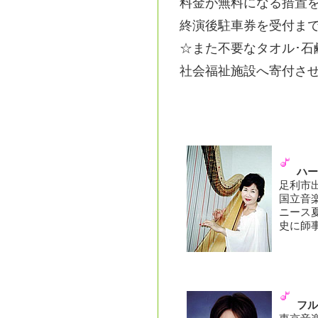
料金が無料になる措置
終演後駐車券を受付ま
☆また不要なタオル･石
社会福祉施設へ寄付さ
ハー
足利市
国立音
ニース
史に師
フル