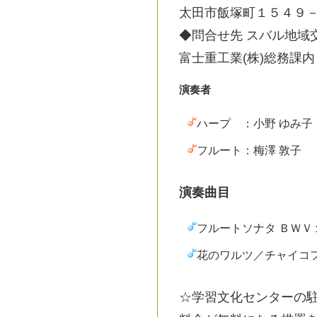
太田市飯塚町１５４９－２ 
◆問合せ先 スバル地域
富士重工業(株)総務課内 TEL
演奏者
ハープ ：小野 ゆみ子
フルート：梅澤 敦子
演奏曲目
フルートソナタ ＢＷＶ
花のワルツ／チャイコフ
☆学習文化センターの