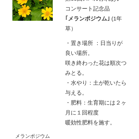
コンサート記念品
｢メランポジウム｣
(1年
草）
・置き場所 ：日当りが
良い場所。
咲き終わった花は順次つ
みとる。
・水やり：土が乾いたら
与える。
・肥料：生育期には２ヶ
月に１回程度
暖効性肥料を施す。
メランポジウム