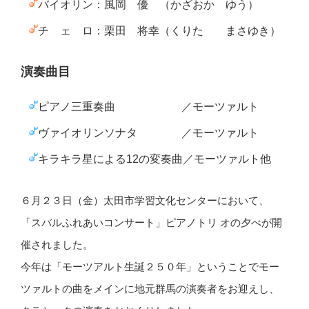
バイオリン：風岡 優 （かざおか ゆう）
チ ェ ロ：栗田 将幸（くりた まさゆき）
演奏曲目
ピアノ三重奏曲 ／モーツァルト
ヴァイオリンソナタ ／モーツァルト
キラキラ星による12の変奏曲／モーツァルト他
６月２３日（金）太田市学習文化センターにおいて、
「スバルふれあいコンサート」ピアノトリ オの夕べが開
催されました。
今年は「モーツアルト生誕２５０年」ということでモー
ツァルトの曲をメインに地元群馬の演奏者をお迎えし、