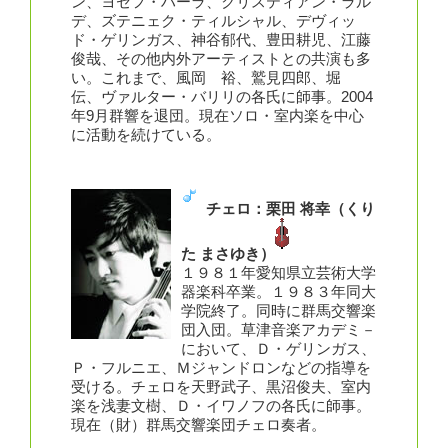
ン、ヨセフ・ハーラ、クリスティアン・ラル
デ、ズテニェク・ティルシャル、デヴィッ
ド・ゲリンガス、神谷郁代、豊田耕児、江藤
俊哉、その他内外アーティストとの共演も多
い。これまで、風岡 裕、鷲見四郎、堀
伝、ヴァルター・バリリの各氏に師事。2004
年9月群響を退団。現在ソロ・室内楽を中心
に活動を続けている。
チェロ：栗田 将幸（くり
た まさゆき）
１９８１年愛知県立芸術大学
器楽科卒業。１９８３年同大
学院終了。同時に群馬交響楽
団入団。草津音楽アカデミ－
において、Ｄ・ゲリンガス、
Ｐ・フルニエ、Ｍジャンドロンなどの指導を
受ける。チェロを天野武子、黒沼俊夫、室内
楽を浅妻文樹、Ｄ・イワノフの各氏に師事。
現在（財）群馬交響楽団チェロ奏者。