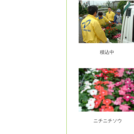
積込中
ニチニチソウ