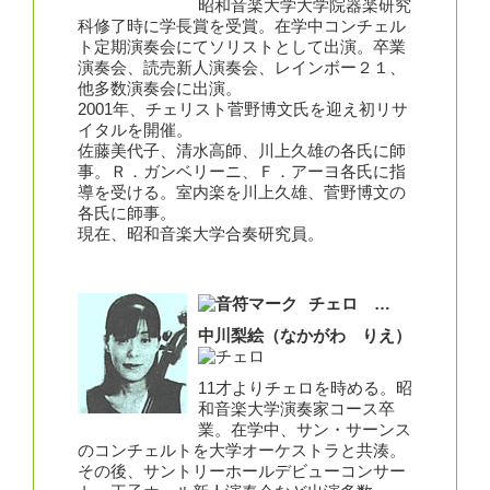
昭和音楽大学大学院器楽研究
科修了時に学長賞を受賞。在学中コンチェル
ト定期演奏会にてソリストとして出演。卒業
演奏会、読売新人演奏会、レインボー２１、
他多数演奏会に出演。
2001年、チェリスト菅野博文氏を迎え初リサ
イタルを開催。
佐藤美代子、清水高師、川上久雄の各氏に師
事。Ｒ．ガンベリーニ、Ｆ．アーヨ各氏に指
導を受ける。室内楽を川上久雄、菅野博文の
各氏に師事。
現在、昭和音楽大学合奏研究員。
チェロ …
中川梨絵（なかがわ りえ）
11才よりチェロを時める。昭
和音楽大学演奏家コース卒
業。在学中、サン・サーンス
のコンチェルトを大学オーケストラと共湊。
その後、サントリーホールデビューコンサー