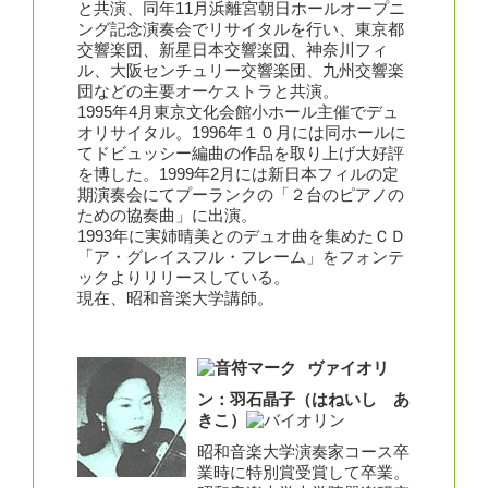
と共演、同年11月浜離宮朝日ホールオープニ
ング記念演奏会でリサイタルを行い、東京都
交響楽団、新星日本交響楽団、神奈川フィ
ル、大阪センチュリー交響楽団、九州交響楽
団などの主要オーケストラと共演。
1995年4月東京文化会館小ホール主催でデュ
オリサイタル。1996年１０月には同ホールに
てドビュッシー編曲の作品を取り上げ大好評
を博した。1999年2月には新日本フィルの定
期演奏会にてプーランクの「２台のピアノの
ための協奏曲」に出演。
1993年に実姉晴美とのデュオ曲を集めたＣＤ
「ア・グレイスフル・フレーム」をフォンテ
ックよりリリースしている。
現在、昭和音楽大学講師。
ヴァイオリ
ン：羽石晶子（はねいし あ
きこ）
昭和音楽大学演奏家コース卒
業時に特別賞受賞して卒業。