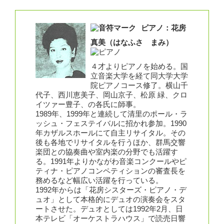
ピアノ：花房
真美（はなふさ まみ）
４才よりピアノを始める。国
立音楽大学を経て同大学大学
院ピアノコース修了。横山千
代子、西川恵美子、岡山京子、松原 緑、クロ
イツァー豊子、の各氏に師事。
1989年、1999年と連続して清里のポール・ラ
ッシュ・フェステイバルに招かれ参加。1990
年カザルスホールにて自主リサイタル。その
後も各地でリサイタルを行うほか、群馬交響
楽団との協奏曲や室内楽の分野でも活躍す
る。1991年よりかながわ音楽コンクールやピ
ティナ・ピアノコンペティションの審査長を
務めるなど幅広い活躍を行っている。
1992年からは「花房シスターズ・ピアノ・デ
ュオ」として本格的にデュオの演奏会をスタ
ートさせた。デュオとしては1992年2月、日
本テレビ「オーケストラハウス」で読売日響